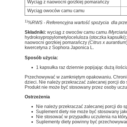
Wyciąg z naowocni gorzkiej pomarańczy
Wyciąg owoców camu camu
1)
%RWS - Referencyjna wartość spożycia dla przeci
Składniki:
wyciąg z owoców camu camu
/Myrciari
hydroksypropylometyloceluloza (otoczka kapsułki);
naowocni gorzkiej pomarańczy
(Citrus x aurantium
kwercetyna z Sophora Japonica L.
Sposób użycia:
1 kapsułka raz dziennie popijając dużą ilośc
Przechowywać w zamkniętym opakowaniu. Chronić o
dzieci.
Nie należy przekraczać zalecanej porcji do 
Produkt nie może być stosowany przez osoby uczul
Ostrzeżenia
Nie należy przekraczać zalecanej porcji do s
Suplement diety nie może być stosowany jako
Nie stosować w przypadku uczulenia na który
Suplementy diety powinny być przechowywan