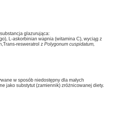
 substancja glazurująca:
go), L-askorbinian wapnia (witamina C), wyciąg z
n,Trans-resweratrol z
Polygonum cuspidatum,
ywane w sposób niedostępny dla małych
e jako substytut (zamiennik) zróżnicowanej diety.