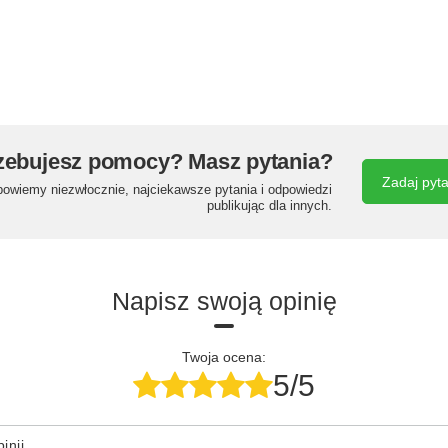
zebujesz pomocy? Masz pytania?
Zadaj pyt
powiemy niezwłocznie, najciekawsze pytania i odpowiedzi
publikując dla innych.
Napisz swoją opinię
Twoja ocena:
5/5
inii