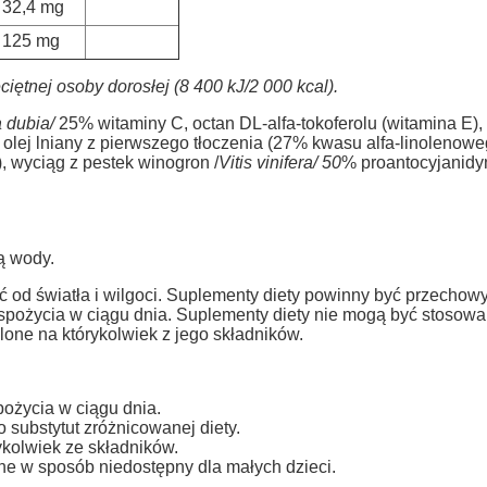
32,4 mg
125 mg
ętnej osoby dorosłej (8 400 kJ/2 000 kcal).
a dubia/
25% witaminy C, octan DL-alfa-tokoferolu (witamina E),
 olej lniany z pierwszego tłoczenia (27% kwasu alfa-linolenowe
), wyciąg z pestek winogron /
Vitis vinifera/ 50
% proantocyjanidy
ią wody.
d światła i wilgoci.
Suplementy diety powinny być przechow
spożycia w ciągu dnia. Suplementy diety nie mogą być stosowan
one na którykolwiek z jego składników.
pożycia w ciągu dnia.
 substytut zróżnicowanej diety.
kolwiek ze składników.
e w sposób niedostępny dla małych dzieci.