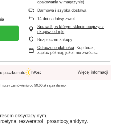
opakowania w magazynie)
Darmowa i szybka dostawa
14
dni na łatwy zwrot
ia
Sprawdź, w którym sklepie obejrzysz
i kupisz od ręki
Bezpieczne zakupy
Odroczone płatności
. Kup teraz,
zapłać później, jeżeli nie zwrócisz
Więcej informacji
o paczkomatu
ych przy zamówieniu od
50,00 zł
są za darmo.
stresem oksydacyjnym.
rcetyna, resweratrol i proantocyjanidyny.