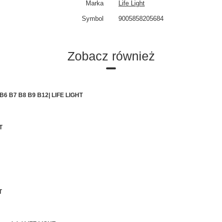
Marka
Life Light
Symbol
9005858205684
Zobacz również
 B6 B7 B8 B9 B12| LIFE LIGHT
T
T