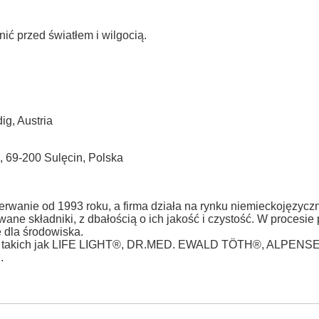
 przed światłem i wilgocią.
ig, Austria
, 69-200 Sulęcin, Polska
rwanie od 1993 roku, a firma działa na rynku
niemieckojęzyczn
ne składniki, z dbałością o ich jakość i czystość. W procesie p
 dla środowiska.
arek, takich jak LIFE LIGHT®, DR.MED. EWALD TÖTH®, ALPEN
.