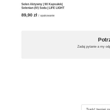
Selen Aktywny | 90 Kapsułek|
Selenian (IV) Sodu | LIFE LIGHT
89,90 zł
/
opakowanie
Potr
Zadaj pytanie a my od
Treść twojej op