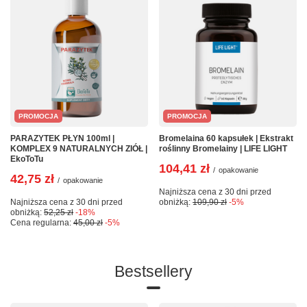
PROMOCJA
PROMOCJA
PARAZYTEK PŁYN 100ml |
Bromelaina 60 kapsułek | Ekstrakt
KOMPLEX 9 NATURALNYCH ZIÓŁ |
roślinny Bromelainy | LIFE LIGHT
EkoToTu
104,41 zł
/
opakowanie
42,75 zł
/
opakowanie
Najniższa cena z 30 dni przed
Najniższa cena z 30 dni przed
obniżką:
109,90 zł
-5%
obniżką:
52,25 zł
-18%
Cena regularna:
45,00 zł
-5%
Bestsellery