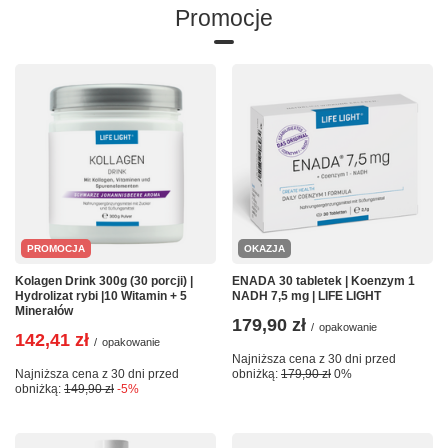
Promocje
PROMOCJA
OKAZJA
Kolagen Drink 300g (30 porcji) |
ENADA 30 tabletek | Koenzym 1
Hydrolizat rybi |10 Witamin + 5
NADH 7,5 mg | LIFE LIGHT
Minerałów
179,90 zł
/
opakowanie
142,41 zł
/
opakowanie
Najniższa cena z 30 dni przed
Najniższa cena z 30 dni przed
obniżką:
179,90 zł
0%
obniżką:
149,90 zł
-5%