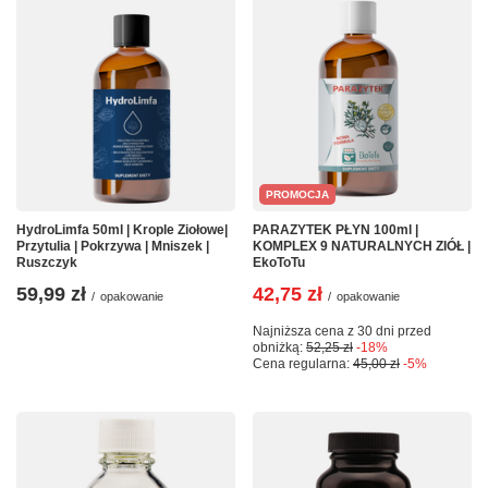
PROMOCJA
HydroLimfa 50ml | Krople Ziołowe|
PARAZYTEK PŁYN 100ml |
Przytulia | Pokrzywa | Mniszek |
KOMPLEX 9 NATURALNYCH ZIÓŁ |
Ruszczyk
EkoToTu
59,99 zł
42,75 zł
/
opakowanie
/
opakowanie
Najniższa cena z 30 dni przed
obniżką:
52,25 zł
-18%
Cena regularna:
45,00 zł
-5%