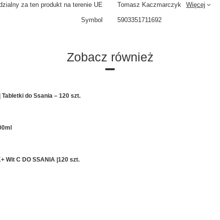
zialny za ten produkt na terenie UE
Tomasz Kaczmarczyk
Więcej
Symbol
5903351711692
Zobacz również
Tabletki do Ssania – 120 szt.
00ml
+ Wit C DO SSANIA |120 szt.