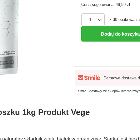
Cena sugerowana:
48,99 zł
z
30
opakowania
Dodaj do koszyka
Darmowa dostawa d
Smile - dostawy ze sklepów internetow
oszku 1kg Produkt Vege
ej naturalny składnik wielu białek w organizmie. Siarka jest 