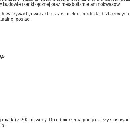
w budowie tkanki łącznej oraz metabolizmie aminokwasów.
 warzywach, owocach oraz w mleku i produktach zbożowych. Za
uralnej postaci.
0,5
j miarki) z 200 ml wody. Do odmierzenia porcji należy stosowa
ia.