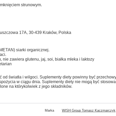
zamknięciem strunowym.
szczowa 17A, 30-439 Kraków, Polska
N) siarki organicznej.
aci.
, nie zawiera glutenu, jaj, soi, białka mleka i laktozy
tarian
od światła i wilgoci. Suplementy diety powinny być przechow
 spożycia w ciągu dnia. Suplementy diety nie mogą być stosowan
one na którykolwiek z jego składników.
Marka
WISH Group Tomasz Kaczmarczyk