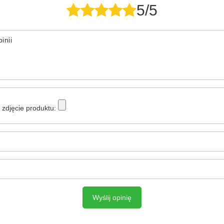
5/5
inii
zdjęcie produktu:
Wyślij opinię