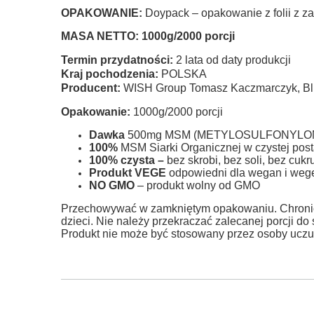
OPAKOWANIE:
Doypack – opakowanie z folii z 
MASA NETTO: 1000g/2000 porcji
Termin przydatności:
2 lata od daty produkcji
Kraj pochodzenia:
POLSKA
Producent:
WISH Group Tomasz Kaczmarczyk, Blu
Opakowanie:
1000g/2000 porcji
Dawka
500mg MSM (METYLOSULFONYLOMETA
100%
MSM Siarki Organicznej w czystej post
100% czysta –
bez skrobi, bez soli, bez cukru
Produkt VEGE
odpowiedni dla wegan i wege
NO GMO
– produkt wolny od GMO
Przechowywać w zamkniętym opakowaniu. Chronić 
dzieci. Nie należy przekraczać zalecanej porcji do
Produkt nie może być stosowany przez osoby uczul