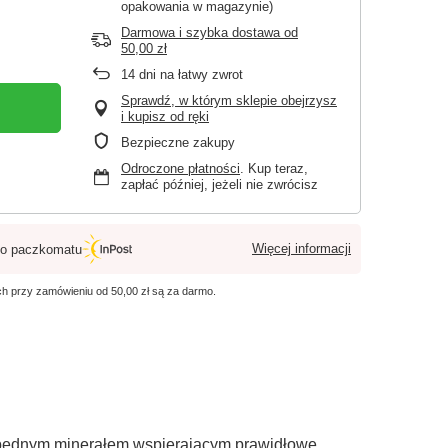
opakowania w magazynie)
Darmowa i szybka dostawa
od
50,00 zł
14
dni na łatwy zwrot
Sprawdź, w którym sklepie obejrzysz
i kupisz od ręki
Bezpieczne zakupy
Odroczone płatności
. Kup teraz,
zapłać później, jeżeli nie zwrócisz
Więcej informacji
o paczkomatu
ych przy zamówieniu od
50,00 zł
są za darmo.
niezbędnym minerałem wspierającym prawidłowe