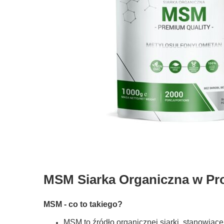
MSM Siarka Organiczna w Pr
MSM - co to takiego?
MSM to źródło organicznej siarki, stanowiąc