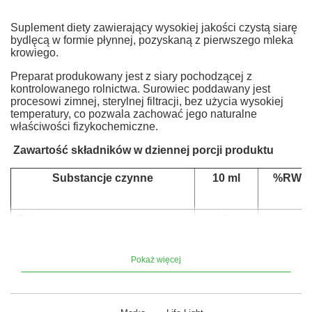
Suplement diety zawierający wysokiej jakości czystą siarę
bydlęcą w formie płynnej, pozyskaną z pierwszego mleka
krowiego.
Preparat produkowany jest z siary pochodzącej z
kontrolowanego rolnictwa. Surowiec poddawany jest
procesowi zimnej, sterylnej filtracji, bez użycia wysokiej
temperatury, co pozwala zachować jego naturalne
właściwości fizykochemiczne.
Zawartość składników w dziennej porcji produktu
Substancje czynne
10 ml
%RWS
Colostrum
10 ml
w tym immunoglobuliny
500 mg
Pokaż więcej
1)
%RWS - Referencyjna wartość spożycia dla przeciętnej