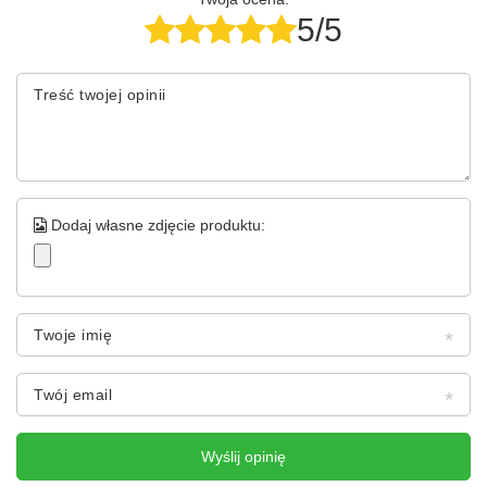
procesie produkcji Life Light wykorzystuje również
5/5
naturalne surowce oraz metody uznawane za
przyjazne dla środowiska.
Firma Life Light oferuje szeroką gamę marek, takich
Treść twojej opinii
jak
LIFE LIGHT®
,
DR.MED. EWALD
TÖTH®
,
ALPENSEGEN®
,
LIEBER NATUR -
Naturkosmetik
,
HELPING
FLOWERS®
oraz
BODYCHANGE
.
Dodaj własne zdjęcie produktu:
Twoje imię
Twój email
Wyślij opinię