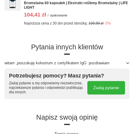
zalecanej porcji do spożycia w ciągu dnia. Suplementy
Bromelaina 60 kapsułek | Ekstrakt roślinny Bromelainy | LIFE
diety nie mogą być stosowane jako substytut (zamiennik)
LIGHT
zróżnicowanej diety. Produkt nie może być stosowany
104,41 zł
/
opakowanie
przez osoby uczulone na którykolwiek z jego składników.
Najniższa cena z 30 dni przed obniżką:
109,90 zł
-5%
Kraj pochodzenia:
Niemcy
Producent:
Life Light Handels GmbH, Via Sanitas 1, 5082 Grödig,
Pytania innych klientów
Austria
Dystrybutor:
witam ,poszukuję kolostrum z certyfikatem IgG .pozdrawiam
Fundacja Long Life Foundation, Jana Paska 1C/14, 69-
200 Sulęcin, Polska
Potrzebujesz pomocy? Masz pytania?
Objętość
netto:
125 ml
Zadaj pytanie a my odpowiemy niezwłocznie,
Zadaj pytanie
najciekawsze pytania i odpowiedzi publikując
Wieloletnie doświadczenie
dla innych.
Preparaty Life Light są opracowywane nieprzerwanie
od 1993 roku, a firma działa na rynku
niemieckojęzycznym rozwijając innowacyjne
Napisz swoją opinię
receptury preparatów.
Produkty powstają w oparciu o wyselekcjonowane
składniki, z dbałością o ich jakość i czystość. W
Twoja ocena: