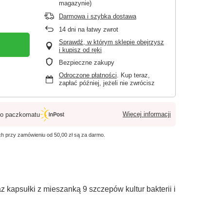
magazynie)
Darmowa i szybka dostawa
14
dni na łatwy zwrot
Sprawdź, w którym sklepie obejrzysz
i kupisz od ręki
Bezpieczne zakupy
Odroczone płatności
. Kup teraz,
zapłać później, jeżeli nie zwrócisz
Więcej informacji
o paczkomatu
ych przy zamówieniu od
50,00 zł
są za darmo.
z kapsułki z mieszanką 9 szczepów kultur bakterii i