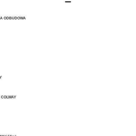
JA ODBUDOWA
Y
 COLWAY