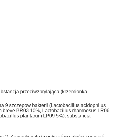
substancja przeciwzbrylająca (krzemionka
a 9 szczepów bakterii (Lactobacillus acidophilus
um breve BR03 10%, Lactobacillus rhamnosus LR06
obacillus plantarum LP09 5%), substancja
 2. Kapsułki należy połykać w całości i popijać