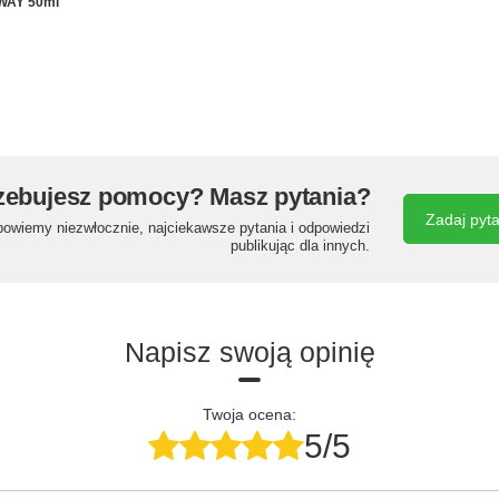
AY 50ml
zebujesz pomocy? Masz pytania?
Zadaj pyt
powiemy niezwłocznie, najciekawsze pytania i odpowiedzi
publikując dla innych.
Napisz swoją opinię
Twoja ocena:
5/5