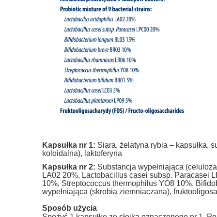
Kapsułka nr 1:
Siara, żelatyna rybia – kapsułka, 
koloidalna), laktoferyna
Kapsułka nr 2:
Substancja wypełniająca (celuloza 
LA02 20%, Lactobacillus casei subsp. Paracasei
10%, Streptococcus thermophilus YO8 10%, Bifidob
wypełniająca (skrobia ziemniaczana), fruktooligos
Sposób użycia
Spożyć 1 kapsułkę ze słoika oznaczonego nr 1. Po 