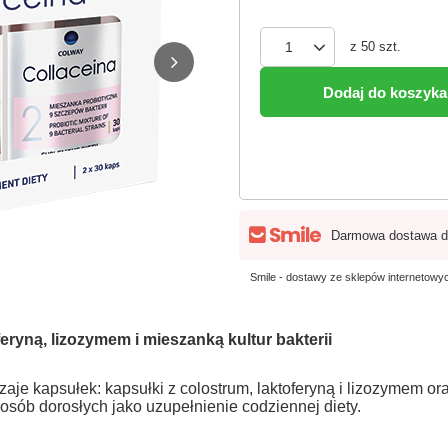
z
50
szt.
Dodaj do koszyka
Darmowa dostawa d
Smile - dostawy ze sklepów internetow
feryną, lizozymem i mieszanką kultur bakterii
aje kapsułek: kapsułki z colostrum, laktoferyną i lizozymem ora
osób dorosłych jako uzupełnienie codziennej diety.