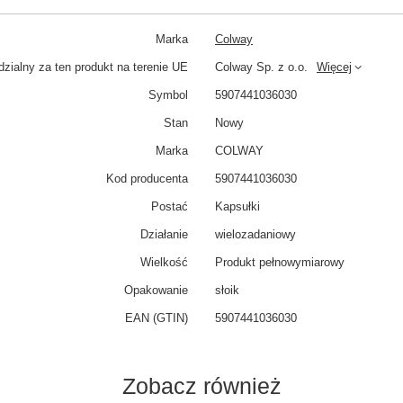
Marka
Colway
zialny za ten produkt na terenie UE
Colway Sp. z o.o.
Więcej
Symbol
5907441036030
Stan
Nowy
Marka
COLWAY
Kod producenta
5907441036030
Postać
Kapsułki
Działanie
wielozadaniowy
Wielkość
Produkt pełnowymiarowy
Opakowanie
słoik
EAN (GTIN)
5907441036030
Zobacz również