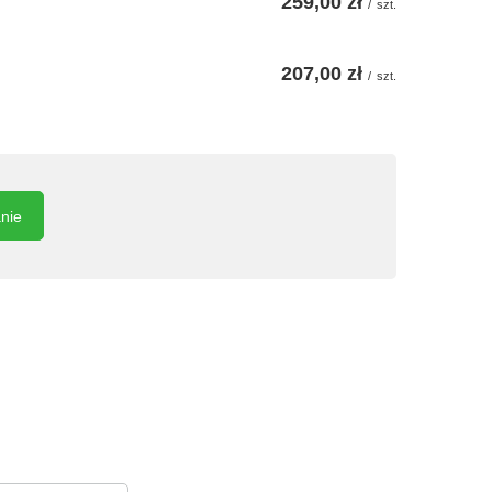
259,00 zł
/
szt.
207,00 zł
/
szt.
anie