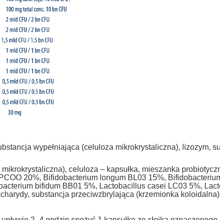
substancja wypełniająca (celuloza mikrokrystaliczna), lizozym, 
mikrokrystaliczna), celuloza – kapsułka, mieszanka probiotyczn
 LPCOO 20%, Bifidobacterium longum BL03 15%, Bifidobacteri
acterium bifidum BB01 5%, Lactobacillus casei LC03 5%, Lact
acharydy, substancja przeciwzbrylająca (krzemionka koloidalna)
upływie 2–4 godzin spożyć 1 kapsułkę ze słoika oznaczonego nr