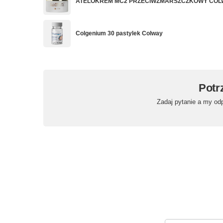
ATELOKREM MC2 PRZECIWZMARSZCZKOWY COLW
Colgenium 30 pastylek Colway
Potr
Zadaj pytanie a my od