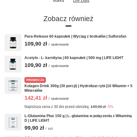
Marka
Life Light
metioniny.
Wartość odżywcza produktu
Zobacz również
Para-Release 60 kapsułek | Wyciąg z brokułów | Sulforafan
Składniki
1 ampułk
109,90 zł
/
opakowanie
Acetylo - L- karnityna | 60 kapsułek | 500 mg | LIFE LIGHT
109,90 zł
/
opakowanie
Witamina B6
PROMOCJA
Kolagen Drink 300g (30 porcji) | Hydrolizat rybi |10 Witamin + 5
Minerałów
142,41 zł
/
opakowanie
Najniższa cena z 30 dni przed obniżką:
149,90 zł
-5%
L-karnityna
L-Glutamina Plus 150 g | L- glutamina w połączeniu z Witaminą
D | LIFE LIGHT
99,90 zł
/
szt.