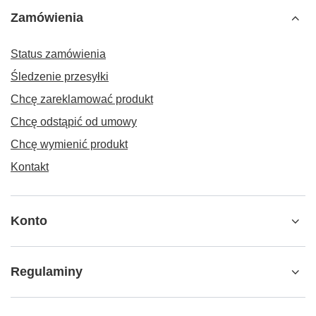
receptury preparatów.
Zamówienia
Produkty powstają w oparciu o wyselekcjonowane
składniki, z dbałością o ich jakość i czystość. W
procesie produkcji Life Light wykorzystuje również
Status zamówienia
naturalne surowce oraz metody uznawane za
przyjazne dla środowiska.
Śledzenie przesyłki
Firma Life Light oferuje szeroką gamę marek, takich
Chcę zareklamować produkt
jak
LIFE LIGHT®
,
DR.MED. EWALD
Chcę odstąpić od umowy
TÖTH®
,
ALPENSEGEN®
,
LIEBER NATUR -
Naturkosmetik
,
HELPING
Chcę wymienić produkt
FLOWERS®
oraz
BODYCHANGE
.
Kontakt
Konto
Regulaminy