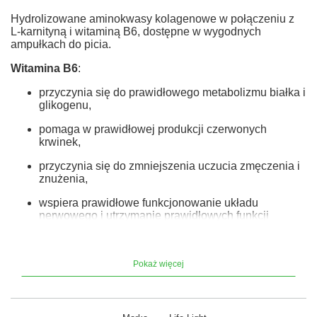
Hydrolizowane aminokwasy kolagenowe w połączeniu z
L-karnityną i witaminą B6, dostępne w wygodnych
ampułkach do picia.
Witamina B6
:
przyczynia się do prawidłowego metabolizmu białka i
glikogenu,
pomaga w prawidłowej produkcji czerwonych
krwinek,
przyczynia się do zmniejszenia uczucia zmęczenia i
znużenia,
wspiera prawidłowe funkcjonowanie układu
nerwowego i utrzymanie prawidłowych funkcji
psychologicznych.
Kolagen
jest białkiem naturalnie występującym w
tkankach łącznych organizmu, m.in. w kościach,
Pokaż więcej
chrząstkach i skórze.
L-karnityna
jest substancją naturalnie występującą w
organizmie, syntetyzowaną z aminokwasów lizyny i